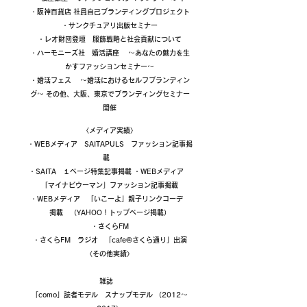
・阪神百貨店 社員自己ブランディングプロジェクト
・サンクチュアリ出版セミナー
・レオ財団登壇 服飾戦略と社会貢献について
・ハーモニーズ社 婚活講座 〜あなたの魅力を生
かすファッションセミナー〜
・婚活フェス 〜婚活におけるセルフブランディン
グ〜 その他、大阪、東京でブランディングセミナー
開催
〈メディア実績〉
・WEBメディア SAITAPULS ファッション記事掲
載
・SAITA １ページ特集記事掲載 ・WEBメディア
「マイナビウーマン」ファッション記事掲載
・WEBメディア 「いこーよ」親子リンクコーデ
掲載 （YAHOO！トップページ掲載）
・さくらFM
・さくらFM ラジオ 「cafe@さくら通り」出演
〈その他実績〉
雑誌
「como」読者モデル スナップモデル （2012〜